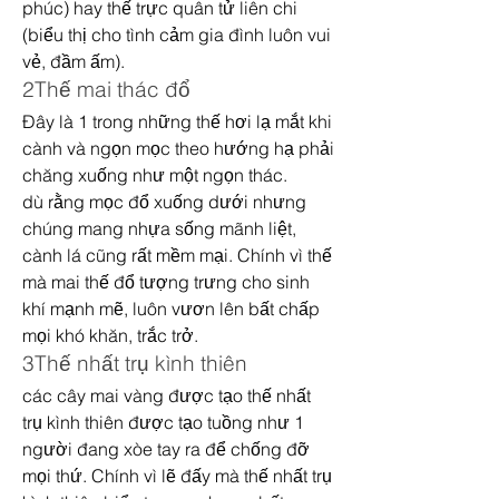
phúc) hay thế trực quân tử liên chi 
(biểu thị cho tình cảm gia đình luôn vui 
vẻ, đầm ấm).
2Thế mai thác đổ
Đây là 1 trong những thế hơi lạ mắt khi 
cành và ngọn mọc theo hướng hạ phải 
chăng xuống như một ngọn thác.
dù rằng mọc đổ xuống dưới nhưng 
chúng mang nhựa sống mãnh liệt, 
cành lá cũng rất mềm mại. Chính vì thế 
mà mai thế đổ tượng trưng cho sinh 
khí mạnh mẽ, luôn vươn lên bất chấp 
mọi khó khăn, trắc trở.
3Thế nhất trụ kình thiên
các cây mai vàng được tạo thế nhất 
trụ kình thiên được tạo tuồng như 1 
người đang xòe tay ra để chống đỡ 
mọi thứ. Chính vì lẽ đấy mà thế nhất trụ 