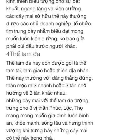
kình thiên biểu tượng cho sự bất 
khuất, ngang tàng và kiên cường.
các cây mai sở hữu thế này thường 
được các chủ doanh nghiệp, tổ chức 
tìm trưng bày nhằm biểu đạt mong 
muốn luôn kiên cường, ko bao giờ 
phải cúi đầu trước người khác.
4Thế tam đa
Thế tam đa hay còn được gọi là thế 
tam tài, tam giáo hoặc thiên địa nhân. 
Thế này thường với dáng thẳng đứng, 
thân mọc ra 3 nhánh hoặc 3 tán nhỏ 
hướng về 3 tán khác nhau.
những cây mai với thế tam đa tượng 
trưng cho 3 vị thần Phúc, Lộc, Thọ 
mang mong muốn gia đình luôn bình 
an, khỏe mạnh, sống lâu và hưng thịnh 
vượng khi trưng bày những cây mai 
có thế này trong nhà.