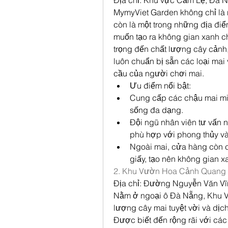
Địa chỉ: Khu vực Cẩm Lệ, Đà 
MymyViet Garden không chỉ là 
còn là một trong những địa điể
muốn tạo ra không gian xanh c
trọng đến chất lượng cây cảnh,
luôn chuẩn bị sẵn các loại mai
cầu của người chơi mai.
Ưu điểm nổi bật:
Cung cấp các chậu mai min
sống đa dạng.
Đội ngũ nhân viên tư vấn n
phù hợp với phong thủy và
Ngoài mai, cửa hàng còn c
giấy, tạo nên không gian 
2. Khu Vườn Hoa Cảnh Quang
Địa chỉ: Đường Nguyễn Văn V
Nằm ở ngoại ô Đà Nẵng, Khu V
lượng cây mai tuyệt vời và dị
Được biết đến rộng rãi với các