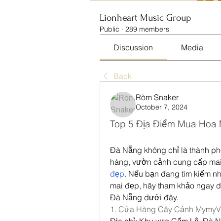
Lionheart Music Group
Public
·
289 members
Discussion
Media
Back
Ròm Snaker
October 7, 2024
Top 5 Địa Điểm Mua Hoa 
Đà Nẵng không chỉ là thành phố
hàng, vườn cảnh cung cấp mai v
đẹp
. Nếu bạn đang tìm kiếm n
mai đẹp, hãy tham khảo ngay da
Đà Nẵng dưới đây.
1. Cửa Hàng Cây Cảnh MymyVi