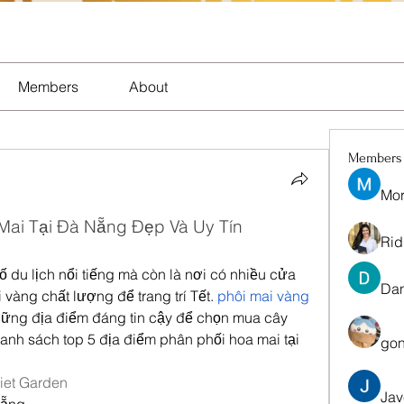
Members
About
Members
Mor
Mai Tại Đà Nẵng Đẹp Và Uy Tín
Rid
 du lịch nổi tiếng mà còn là nơi có nhiều cửa 
Dan
àng chất lượng để trang trí Tết. 
phôi mai vàng 
hững địa điểm đáng tin cậy để chọn mua cây 
nh sách top 5 địa điểm phân phối hoa mai tại 
gon
et Garden
Jav