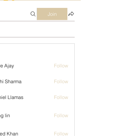
Join
e Ajay
Follow
hi Sharma
Follow
iel Llamas
Follow
g lin
Follow
ed Khan
Follow