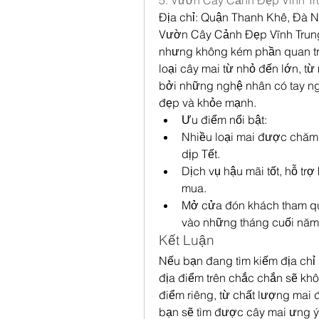
5. Vườn Cây Cảnh Đẹp Vĩnh Tr
Địa chỉ: Quận Thanh Khê, Đà 
Vườn Cây Cảnh Đẹp Vĩnh Trung 
nhưng không kém phần quan trọ
loại cây mai từ nhỏ đến lớn, t
bởi những nghệ nhân có tay ng
đẹp và khỏe mạnh.
Ưu điểm nổi bật:
Nhiều loại mai được chăm 
dịp Tết.
Dịch vụ hậu mãi tốt, hỗ tr
mua.
Mở cửa đón khách tham qu
vào những tháng cuối năm
Kết Luận
Nếu bạn đang tìm kiếm địa chỉ m
địa điểm trên chắc chắn sẽ khô
điểm riêng, từ chất lượng mai
bạn sẽ tìm được cây mai ưng ý